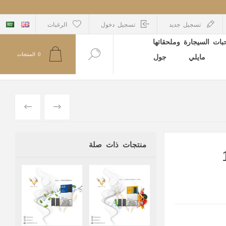
تسجيل جديد
تسجيل دخول
الرغبات
ات السيجارة وملحقاتها
0
المنتجات
مايلي
جول
السابق
التالي
منتجات ذات صلة
باكو 18