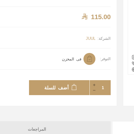
115.00
الشركة:
JUUL
التوفر:
فى المخزن
أضف للسلة
المراجعات