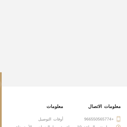
معلومات الاتصال
معلومات
+966550565774
أوقات التوصيل
يوميا حتى الساعة 10 مساء
شروط الضمان و الأسترجاع و