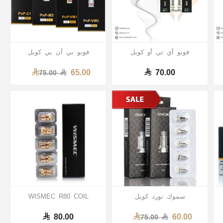
فوبو أي تي أو كويل
فوبو بي أن بي كويل
65.00
70.00
75.00
سموك نورد كويل
WISMEC R80 COIL
80.00
60.00
75.00