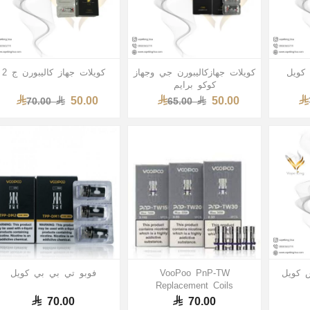
كويلات جهازكاليبورن جي وجهاز
كويلات جهاز كاليبورن ج 2
كوكو برايم
50.00
50.00
70.00
65.00
 كويل
VooPoo PnP-TW
فوبو تي بي بي كويل
Replacement Coils
70.00
70.00