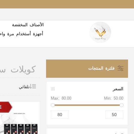
الأصناف المخفضة
أجهزة أستخدام مرة واح
كويلات س
فلترة المنتجات
السعر
Max:
80.00
Min:
50.00
80
50