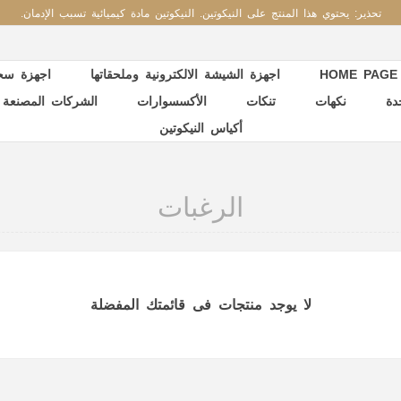
تحذير: يحتوي هذا المنتج على النيكوتين. النيكوتين مادة كيميائية تسبب الإدمان.
HOME PAGE
اجهزة الشيشة الالكترونية وملحقاتها
اجهزة سحب
دة
نكهات
تنكات
الأكسسوارات
الشركات المصنعة
أكياس النيكوتين
الرغبات
لا يوجد منتجات فى قائمتك المفضلة